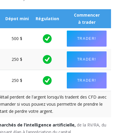
Commencer
Dépot mini
Régulation
à trader
500 $
TRADER!
250 $
TRADER!
250 $
TRADER!
tail perdent de l'argent lorsqu'ils tradent des CFD avec
demander si vous pouvez vous permettre de prendre le
tant de perdre votre argent.
archés de l’intelligence artificielle,
de la RV/RA, du
ssant élan à l’appréciation du capital.