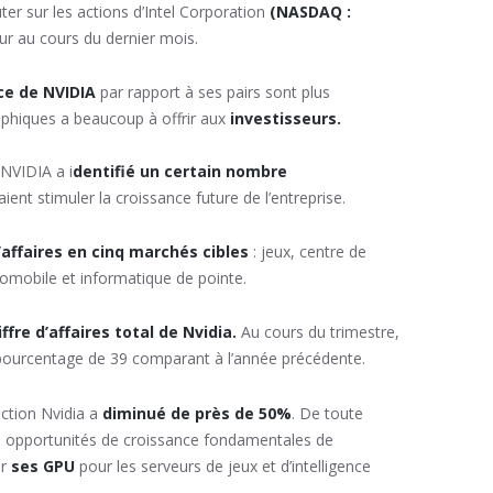
ter sur les actions d’Intel Corporation
(NASDAQ :
eur au cours du dernier mois.
nce de NVIDIA
par rapport à ses pairs sont plus
aphiques a beaucoup à offrir aux
investisseurs.
 NVIDIA a i
dentifié un certain nombre
aient stimuler la croissance future de l’entreprise.
d’affaires en cinq marchés cibles
: jeux, centre de
tomobile et informatique de pointe.
ffre d’affaires total de Nvidia.
Au cours du trimestre,
n pourcentage de 39 comparant à l’année précédente.
action Nvidia a
diminué de près de 50%
. De toute
es opportunités de croissance fondamentales de
ur
ses GPU
pour les serveurs de jeux et d’intelligence