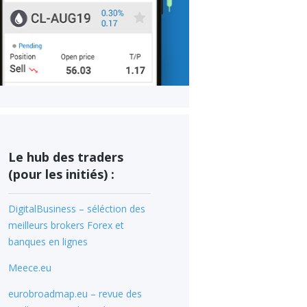
Le hub des traders
(pour les initiés) :
DigitalBusiness – séléction des
meilleurs brokers Forex et
banques en lignes
Meece.eu
eurobroadmap.eu – revue des