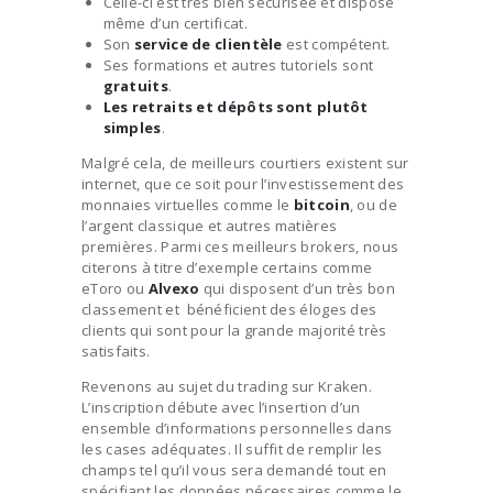
Celle-ci est très bien sécurisée et dispose
même d’un certificat.
Son
service de clientèle
est compétent.
Ses formations et autres tutoriels sont
gratuits
.
Les retraits et dépôts sont plutôt
simples
.
Malgré cela, de meilleurs courtiers existent sur
internet, que ce soit pour l’investissement des
monnaies virtuelles comme le
bitcoin
, ou de
l’argent classique et autres matières
premières. Parmi ces meilleurs brokers, nous
citerons à titre d’exemple certains comme
eToro ou
Alvexo
qui disposent d’un très bon
classement et bénéficient des éloges des
clients qui sont pour la grande majorité très
satisfaits.
Revenons au sujet du trading sur Kraken.
L’inscription débute avec l’insertion d’un
ensemble d’informations personnelles dans
les cases adéquates. Il suffit de remplir les
champs tel qu’il vous sera demandé tout en
spécifiant les données nécessaires comme le