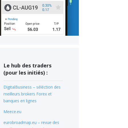
Le hub des traders
(pour les initiés) :
DigitalBusiness – séléction des
meilleurs brokers Forex et
banques en lignes
Meece.eu
eurobroadmap.eu – revue des