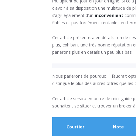
multiplient de jour en jour en ligne. Si ce
d’avoir à sa disposition une multitude de p
s’agir également d’un
inconvénient
comme
fiables et pas forcément rentables en term
Cet article présentera en détails l’un de c
plus, exhibant une très bonne réputation e
parlerons plus en détails un peu plus bas.
Nous parlerons de pourquoi il faudrait opter
distingue le plus des autres offres que les 
Cet article servira en outre de mini-guide 
souhaitent se situer et trouver un broker à
Courtier
Note