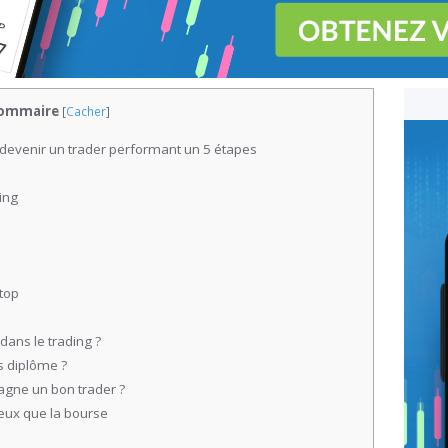
ommaire
[
Cacher
]
devenir un trader performant un 5 étapes
ing
top
ans le trading ?
s diplôme ?
agne un bon trader ?
eux que la bourse