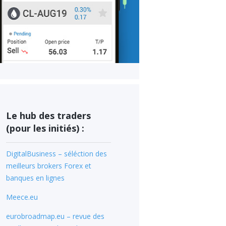
Le hub des traders
(pour les initiés) :
DigitalBusiness – séléction des
meilleurs brokers Forex et
banques en lignes
Meece.eu
eurobroadmap.eu – revue des